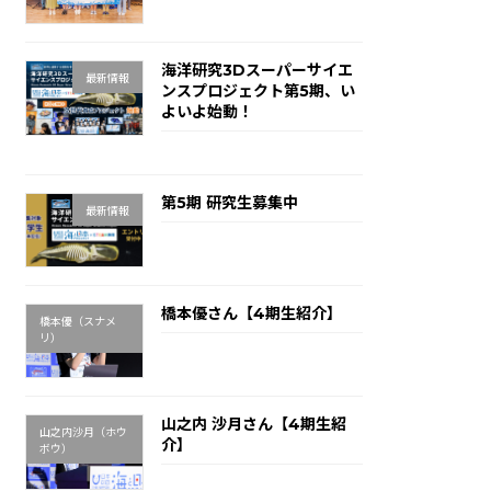
2025年8月13日
海洋研究3Dスーパーサイエ
最新情報
ンスプロジェクト第5期、い
よいよ始動！
2025年7月16日
第5期 研究生募集中
最新情報
2025年5月15日
橋本優さん【4期生紹介】
橋本優（スナメ
リ）
2025年3月31日
山之内 沙月さん【4期生紹
山之内沙月（ホウ
介】
ボウ）
2025年3月31日