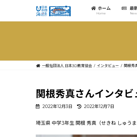
コ
ナ
ホーム
最
ン
ビ
Home
New
テ
ゲ
ン
ー
ツ
シ
へ
ョ
ス
ン
キ
に
ッ
移
一般社団法人 日本3D教育協会
インタビュー
関根秀
プ
動
関根秀真さんインタビ
最
2022年12月3日
2022年12月7日
終
更
埼玉県 中学3年生 関根 秀真（せきね しゅう
新
日
時