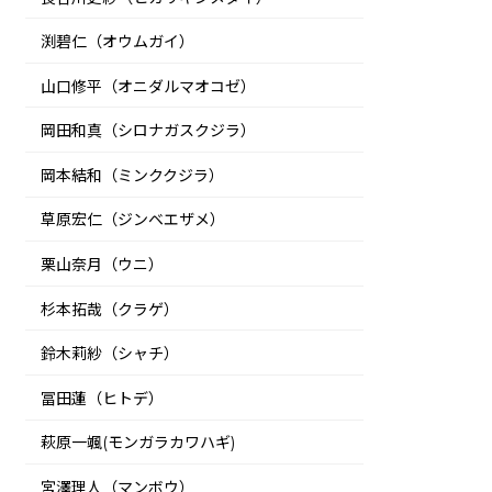
渕碧仁（オウムガイ）
山口修平（オニダルマオコゼ）
岡田和真（シロナガスクジラ）
岡本結和（ミンククジラ）
草原宏仁（ジンベエザメ）
栗山奈月（ウニ）
杉本拓哉（クラゲ）
鈴木莉紗（シャチ）
冨田蓮（ヒトデ）
萩原一颯(モンガラカワハギ)
宮澤理人（マンボウ）