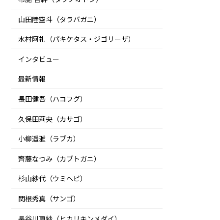
山田陸空斗（タラバガニ）
水村阿礼（パキケタス・ジゴリーザ）
インタビュー
最新情報
長田健吾（ハコフグ）
久保田莉央（カサゴ）
小柳遥雅（ラブカ）
齊藤なつみ（カブトガニ）
杉山紗代（ウミヘビ）
関根秀真（サンゴ）
長谷川更紗（ヒカリキンメダイ）