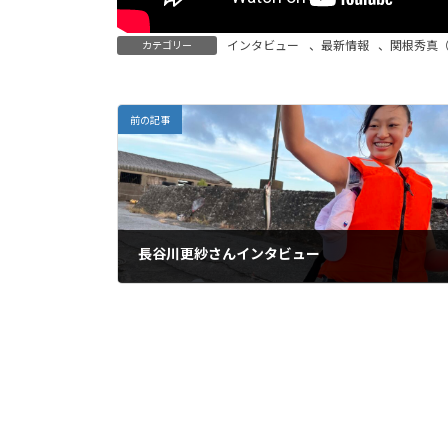
インタビュー
、
最新情報
、
関根秀真
カテゴリー
前の記事
長谷川更紗さんインタビュー
2022年12月4日