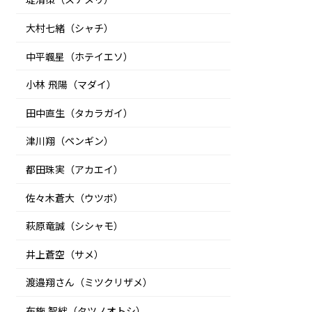
堤清策（スナメリ）
大村七緒（シャチ）
中平颯星（ホテイエソ）
小林 飛陽（マダイ）
田中直生（タカラガイ）
津川翔（ペンギン）
都田珠実（アカエイ）
佐々木蒼大（ウツボ）
萩原竜誠（シシャモ）
井上蒼空（サメ）
渡邉翔さん（ミツクリザメ）
布施 智絆（タツノオトシ）